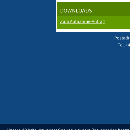
DOWNLOADS
Zum Aufnahme-Antrag
Postadr
Tel. +