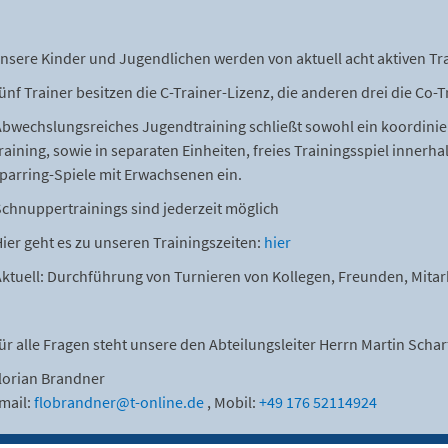
nsere Kinder und Jugendlichen werden von aktuell acht aktiven Trai
ünf Trainer besitzen die C-Trainer-Lizenz, die anderen drei die Co-T
bwechslungsreiches Jugendtraining schließt sowohl ein koordiniert
raining, sowie in separaten Einheiten, freies Trainingsspiel innerh
parring-Spiele mit Erwachsenen ein.
chnuppertrainings sind jederzeit möglich
ier geht es zu unseren Trainingszeiten:
hier
ktuell: Durchführung von Turnieren von Kollegen, Freunden, Mitar
ür alle Fragen steht unsere den Abteilungsleiter Herrn Martin Scha
lorian Brandner
mail:
flobrandner@t-online.de
, Mobil:
+49 176 52114924