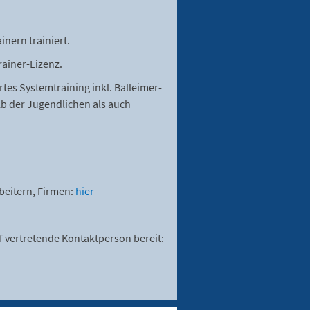
nern trainiert.
rainer-Lizenz.
es Systemtraining inkl. Balleimer-
alb der Jugendlichen als auch
beitern, Firmen:
hier
rf vertretende Kontaktperson bereit: