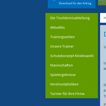
Download für den Antrag
Die Tischtennisabteilung
H
Aktuelles
Trainingszeiten
Unsere Trainer
S
Schutzkonzept Kindeswohl
U
Mannschaften
M
Spielergebnisse
Vereinsstatistiken
D
A
Turnier für Ihre Firma
T
I