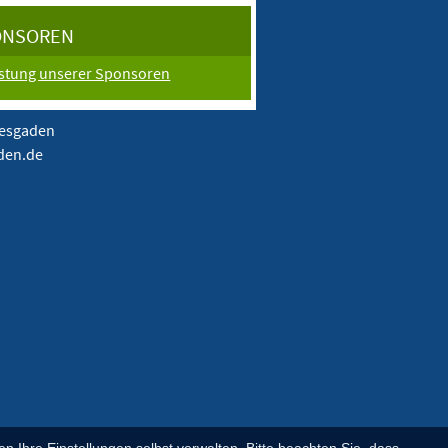
ONSOREN
istung unserer Sponsoren
tesgaden
aden.de