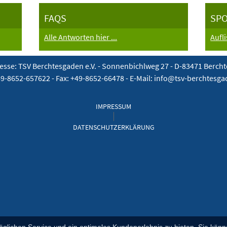
FAQS
SP
Alle Antworten hier ...
Aufl
esse: TSV Berchtesgaden e.V. -
Sonnenbichlweg 27 - D-83471 Berch
49-8652-657622 - Fax: +49-8652-66478 - E-Mail: info@tsv-berchtesg
IMPRESSUM
DATENSCHUTZERKLÄRUNG