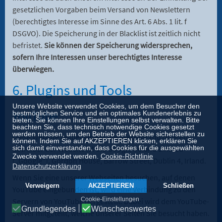
gesetzlichen Vorgaben beim Versand von Newslettern
(berechtigtes Interesse im Sinne des Art. 6 Abs. 1 lit. f
DSGVO). Die Speicherung in der Blacklist ist zeitlich nicht
befristet.
Sie können der Speicherung widersprechen,
sofern Ihre Interessen unser berechtigtes Interesse
überwiegen.
6. Plugins und Tools
Unsere Website verwendet Cookies, um dem Besucher den
YouTube
bestmöglichen Service und ein optimales Kundenerlebnis zu
bieten. Sie können Ihre Einstellungen selbst verwalten. Bitte
beachten Sie, dass technisch notwendige Cookies gesetzt
werden müssen, um den Betrieb der Website sicherstellen zu
Diese Website bindet Videos der Website YouTube ein.
können. Indem Sie auf AKZEPTIEREN klicken, erklären Sie
Betreiber der Website ist die Google Ireland Limited
sich damit einverstanden, dass Cookies für die ausgewählten
Zwecke verwendet werden.
Cookie-Richtlinie
(„Google“), Gordon House, Barrow Street, Dublin 4, Irland.
Datenschutzerklärung
Wenn Sie eine unserer Webseiten besuchen, auf denen
Verweigern
AKZEPTIEREN
Schließen
YouTube eingebunden ist, wird eine Verbindung zu den
Cookie-Einstellungen
Servern von YouTube hergestellt. Dabei wird dem YouTube-
Grundlegendes
Wünschenswertes
Server mitgeteilt, welche unserer Seiten Sie besucht haben.