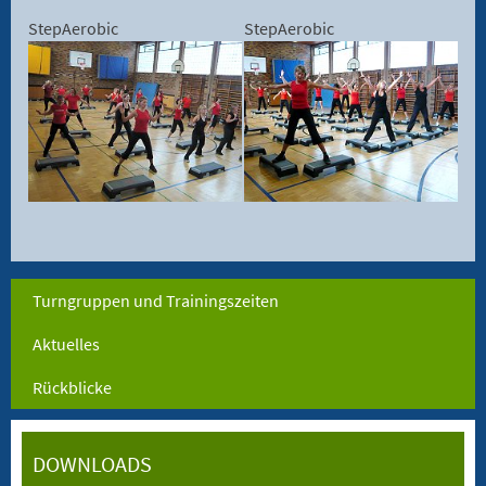
StepAerobic
StepAerobic
Turngruppen und Trainingszeiten
Aktuelles
Rückblicke
DOWNLOADS