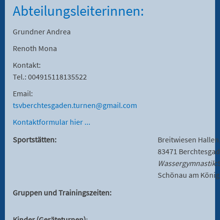
Abteilungsleiterinnen:
Grundner Andrea
Renoth Mona
Kontakt:
Tel.: 004915118135522
Email:
tsvberchtesgaden.turnen@gmail.com
Kontaktformular hier ...
Sportstätten:
Breitwiesen Hallen,
83471 Berchtesga
Wassergymnastik
:
Schönau am König
Gruppen und Trainingszeiten:
Kinder (Geräteturnen)
: