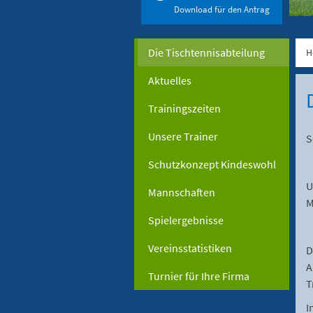
Download für den Antrag
Die Tischtennisabteilung
H
Aktuelles
Trainingszeiten
Unsere Trainer
S
Schutzkonzept Kindeswohl
U
Mannschaften
M
Spielergebnisse
Vereinsstatistiken
D
A
Turnier für Ihre Firma
T
I