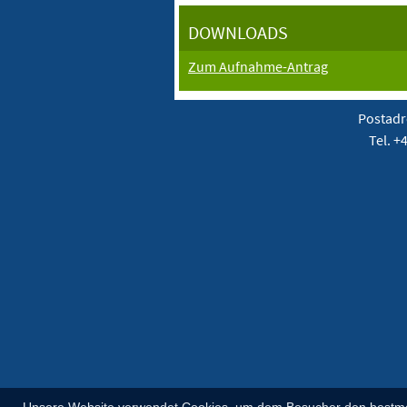
DOWNLOADS
Zum Aufnahme-Antrag
Postadr
Tel. +