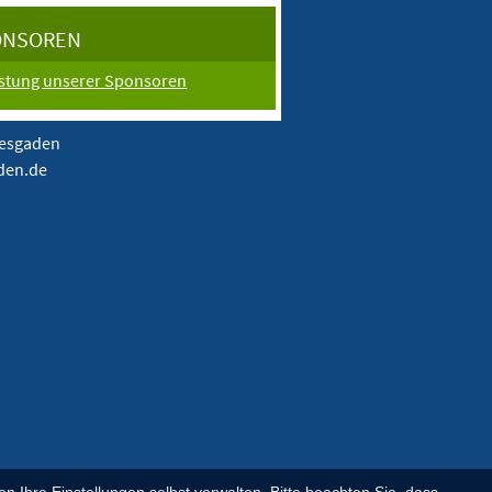
ONSOREN
istung unserer Sponsoren
tesgaden
aden.de