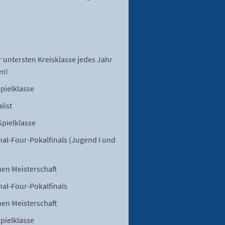
 untersten Kreisklasse jedes Jahr
en!
Spielklasse
list
Spielklasse
nal-Four-Pokalfinals (Jugend I und
hen Meisterschaft
nal-Four-Pokalfinals
hen Meisterschaft
Spielklasse