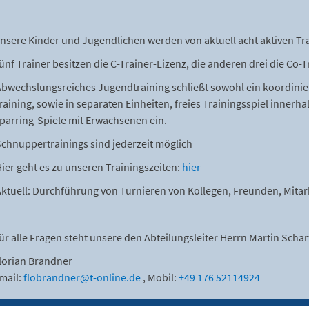
nsere Kinder und Jugendlichen werden von aktuell acht aktiven Trai
ünf Trainer besitzen die C-Trainer-Lizenz, die anderen drei die Co-T
bwechslungsreiches Jugendtraining schließt sowohl ein koordiniert
raining, sowie in separaten Einheiten, freies Trainingsspiel innerh
parring-Spiele mit Erwachsenen ein.
chnuppertrainings sind jederzeit möglich
ier geht es zu unseren Trainingszeiten:
hier
ktuell: Durchführung von Turnieren von Kollegen, Freunden, Mitar
ür alle Fragen steht unsere den Abteilungsleiter Herrn Martin Scha
lorian Brandner
mail:
flobrandner@t-online.de
, Mobil:
+49 176 52114924