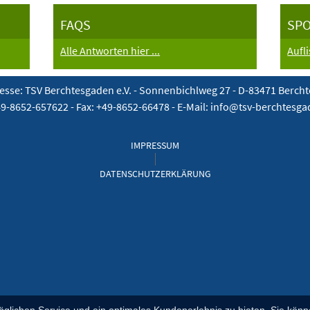
FAQS
SP
Alle Antworten hier ...
Aufl
esse: TSV Berchtesgaden e.V. -
Sonnenbichlweg 27 - D-83471 Berch
49-8652-657622 - Fax: +49-8652-66478 - E-Mail: info@tsv-berchtesg
IMPRESSUM
DATENSCHUTZERKLÄRUNG