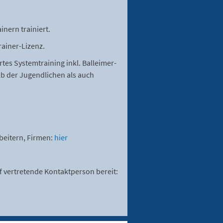
nern trainiert.
rainer-Lizenz.
es Systemtraining inkl. Balleimer-
alb der Jugendlichen als auch
beitern, Firmen:
hier
rf vertretende Kontaktperson bereit: