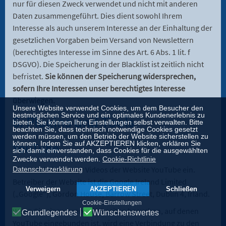
nur für diesen Zweck verwendet und nicht mit anderen
Daten zusammengeführt. Dies dient sowohl Ihrem
Interesse als auch unserem Interesse an der Einhaltung der
gesetzlichen Vorgaben beim Versand von Newslettern
(berechtigtes Interesse im Sinne des Art. 6 Abs. 1 lit. f
DSGVO). Die Speicherung in der Blacklist ist zeitlich nicht
befristet.
Sie können der Speicherung widersprechen,
sofern Ihre Interessen unser berechtigtes Interesse
überwiegen.
Unsere Website verwendet Cookies, um dem Besucher den
bestmöglichen Service und ein optimales Kundenerlebnis zu
6. Plugins und Tools
bieten. Sie können Ihre Einstellungen selbst verwalten. Bitte
beachten Sie, dass technisch notwendige Cookies gesetzt
werden müssen, um den Betrieb der Website sicherstellen zu
können. Indem Sie auf AKZEPTIEREN klicken, erklären Sie
YouTube
sich damit einverstanden, dass Cookies für die ausgewählten
Zwecke verwendet werden.
Cookie-Richtlinie
Diese Website bindet Videos der Website YouTube ein.
Datenschutzerklärung
Betreiber der Website ist die Google Ireland Limited
Verweigern
AKZEPTIEREN
Schließen
(„Google“), Gordon House, Barrow Street, Dublin 4, Irland.
Cookie-Einstellungen
Wenn Sie eine unserer Webseiten besuchen, auf denen
Grundlegendes
Wünschenswertes
YouTube eingebunden ist, wird eine Verbindung zu den