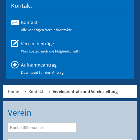
Kontakt
Kontakt
Alle wichtigen Vereinskontakte
Vereinsbeiträge
Was kostet mich die Mitgliedschaft?
Aufnahmeantrag
Download für den Antrag
Home
Kontakt
Vereinszentrale und Vereinsleitung
Verein
COM_CONTACT__FILTER_LABEL
Versteckt