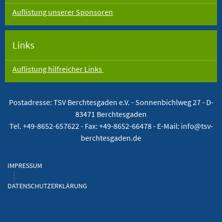
Auflistung unserer Sponsoren
Links
Auflistung hilfreicher Links
Postadresse: TSV Berchtesgaden e.V. -
Sonnenbichlweg 27 - D-
83471 Berchtesgaden
Tel. +49-8652-657622 - Fax: +49-8652-66478 - E-Mail: info@tsv-
berchtesgaden.de
IMPRESSUM
DATENSCHUTZERKLÄRUNG